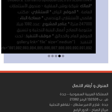
content/uploads/2021/01/SEDRA1.m4v"][/video]
*المالك
:شركة روشن العقارية - صندوق الأستثمارات
العامة .
* الموقع
: الرياض
* الاستشاري
: مكتب
هانمي الأستشاري الهندسي
* مساحة البناء
:
247000 متر٢
* عناصر المشروع
: عدد 1082 فيلا
متنوعة النماذج أعمال البنية التحتية و تنسيق
الموقع العام والحدائق
* موقف التنفيذ
: تحت
التنفيذ [gallery link="file" size="medium"
ids="881,882,883,884,885,886,887,888,889,890,891,892"]
Read More
العنوان و أرقام الاتصال
المملكة العربية السعودية – جدة
ص . ب 132326 الرمز 21382
جدة : شارع الامير سلطان – تقاطع التحلية
مركز الصباح – الدور الرابع