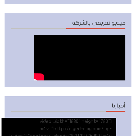
فيديو تعريفي بالشركة
أخبارنا
[video width="1280" height="720"
m4v="http://algedrawy.com/wp-