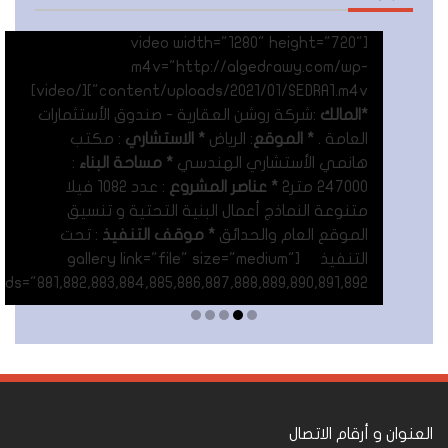
[video width="1280" height="720"
m4v="http://algedrawy.com/wp-
content/uploads/2021/01/SEDRA1.m4v"][/video]
*المالك
:شركة روشن العقارية - صندوق الأستثمارات
العامة .
* الموقع
: الرياض
* الاستشاري
: مكتب
هانمي الأستشاري الهندسي
* مساحة البناء
:
247000 متر٢
* عناصر المشروع
: عدد 1082 فيلا
متنوعة النماذج أعمال البنية التحتية و تنسيق
الموقع العام والحدائق
* موقف التنفيذ
: تحت
التنفيذ [gallery link="file" size="medium"
ids="881,882,883,884,885,886,887,888,889,890,891,892"]
Read More
العنوان و أرقام الاتصال