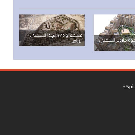
منتجع وادي الهدا السكني –
ة جاردنز السكني
الرياض
لشركة