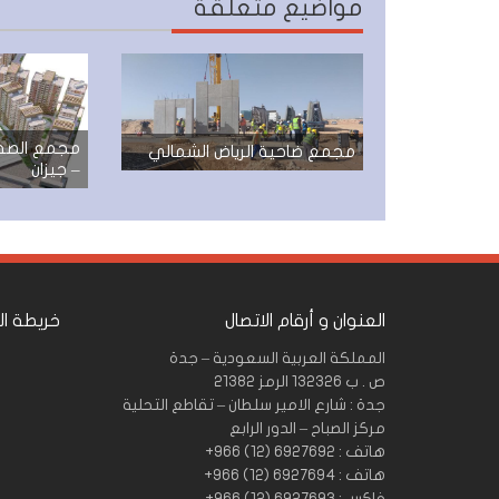
مواضيع متعلقة
مجمع الصفو
مجمع ضاحية الرياض الشمالي
– جيزان
العنوان و أرقام الاتصال
خريطة ا
المملكة العربية السعودية – جدة
ص . ب 132326 الرمز 21382
جدة : شارع الامير سلطان – تقاطع التحلية
مركز الصباح – الدور الرابع
هاتف : 6927692 (12) 966+
هاتف : 6927694 (12) 966+
فاكس : 6927693 (12) 966+