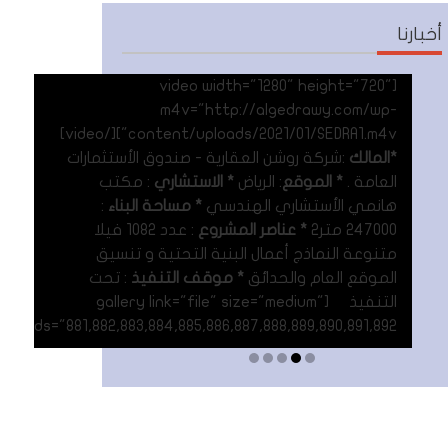
أخبارنا
[video width="1280" height="720"
m4v="http://algedrawy.com/wp-
content/uploads/2021/01/SEDRA1.m4v"][/video]
*المالك
:شركة روشن العقارية - صندوق الأستثمارات
العامة .
* الموقع
: الرياض
* الاستشاري
: مكتب
هانمي الأستشاري الهندسي
* مساحة البناء
:
247000 متر٢
* عناصر المشروع
: عدد 1082 فيلا
متنوعة النماذج أعمال البنية التحتية و تنسيق
الموقع العام والحدائق
* موقف التنفيذ
: تحت
التنفيذ [gallery link="file" size="medium"
ids="881,882,883,884,885,886,887,888,889,890,891,892"]
Read More