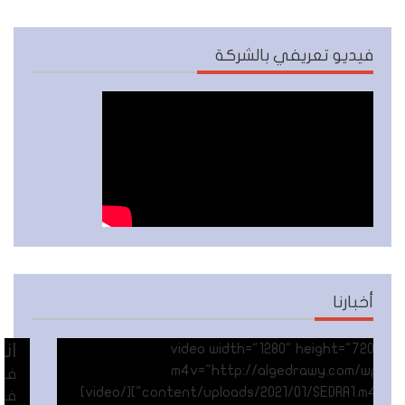
فيديو تعريفي بالشركة
أخبارنا
انشاء قطاع م
[video width="1280" h
m4v="http://algedra
فى إطار التوسعات 
content/uploads/2021/01/SEDRA1.
فى مجال المقاولات