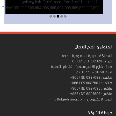
gallery link="file" "
ids="881,882,883,884,885,8
العنوان و أرقام الاتصال
المملكة العربية السعودية – جدة
ص . ب 132326 الرمز 21382
جدة : شارع الامير سلطان – تقاطع التحلية
مركز الصباح – الدور الرابع
هاتف : 6927692 (12) 966+
هاتف : 6927694 (12) 966+
فاكس : 6927693 (12) 966+
فاكس : 6927696 (12) 966+
البريد الالكتروني : info@algedrawy.com
خريطة الشركة