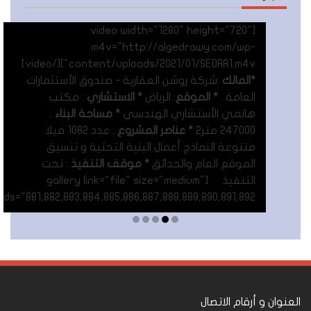
[video width="1280" height="720"
m4v="http://algedrawy.com/wp-
content/uploads/2021/01/SEDRA1.m4v"][/video]
*المالك
:شركة روشن العقارية - صندوق الأستثمارات
العامة .
* الموقع
: الرياض
* الاستشاري
: مكتب
هانمي الأستشاري الهندسي
* مساحة البناء
:
247000 متر٢
* عناصر المشروع
: عدد 1082 فيلا
متنوعة النماذج أعمال البنية التحتية و تنسيق
الموقع العام والحدائق
* موقف التنفيذ
: تحت
التنفيذ [gallery link="file" size="medium"
ids="881,882,883,884,885,886,887,888,889,890,891,892"]
Read More
العنوان و أرقام الاتصال