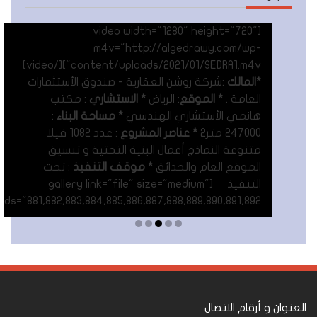
[video width="1280" height="720"
m4v="http://algedrawy.com/wp-
content/uploads/2021/01/SEDRA1.m4v"][/video]
*المالك
:شركة روشن العقارية - صندوق الأستثمارات
العامة .
* الموقع
: الرياض
* الاستشاري
: مكتب
هانمي الأستشاري الهندسي
* مساحة البناء
:
247000 متر٢
* عناصر المشروع
: عدد 1082 فيلا
متنوعة النماذج أعمال البنية التحتية و تنسيق
الموقع العام والحدائق
* موقف التنفيذ
: تحت
التنفيذ [gallery link="file" size="medium"
ids="881,882,883,884,885,886,887,888,889,890,891,892"]
Read More
العنوان و أرقام الاتصال