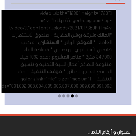
[video width="1280" height="720"
m4v="http://algedrawy.com/wp-
content/uploads/2021/01/SEDRA1.m4v"][/video]
*المالك
:شركة روشن العقارية - صندوق الأستثمارات
العامة .
* الموقع
: الرياض
* الاستشاري
: مكتب
هانمي الأستشاري الهندسي
* مساحة البناء
:
247000 متر٢
* عناصر المشروع
: عدد 1082 فيلا
متنوعة النماذج أعمال البنية التحتية و تنسيق
الموقع العام والحدائق
* موقف التنفيذ
: تحت
التنفيذ [gallery link="file" size="medium"
ids="881,882,883,884,885,886,887,888,889,890,891,892"]
Read More
العنوان و أرقام الاتصال