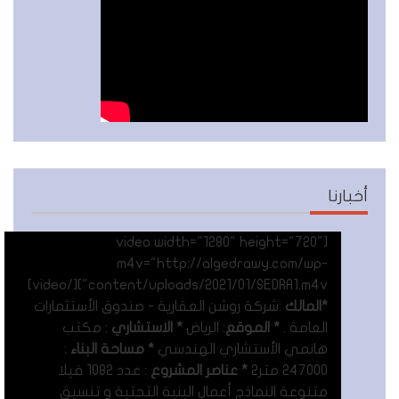
أخبارنا
[video width="1280" height="720"
m4v="http://algedrawy.com/wp-
content/uploads/2021/01/SEDRA1.m4v"][/video]
*المالك
:شركة روشن العقارية - صندوق الأستثمارات
العامة .
* الموقع
: الرياض
* الاستشاري
: مكتب
هانمي الأستشاري الهندسي
* مساحة البناء
:
247000 متر٢
* عناصر المشروع
: عدد 1082 فيلا
متنوعة النماذج أعمال البنية التحتية و تنسيق