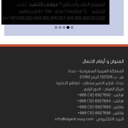
الموقع العام والحدائق
* موقف التنفيذ
: تحت
التنفيذ [gallery link="file" size="medium"
ids="881,882,883,884,885,886,887,888,889,890,891,892"]
Read More
العنوان و أرقام الاتصال
المملكة العربية السعودية – جدة
ص . ب 132326 الرمز 21382
جدة : شارع الامير سلطان – تقاطع التحلية
مركز الصباح – الدور الرابع
هاتف : 6927692 (12) 966+
هاتف : 6927694 (12) 966+
فاكس : 6927693 (12) 966+
فاكس : 6927696 (12) 966+
البريد الالكتروني : info@algedrawy.com