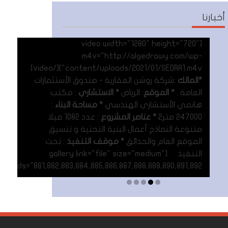
أخبارنا
[video width="1280" height="720"
m4v="http://algedrawy.com/wp-
content/uploads/2021/01/SEDRA1.m4v"][/video]
*المالك
:شركة روشن العقارية - صندوق الأستثمارات
العامة .
* الموقع
: الرياض
* الاستشاري
: مكتب
هانمي الأستشاري الهندسي
* مساحة البناء
:
247000 متر٢
* عناصر المشروع
: عدد 1082 فيلا
متنوعة النماذج أعمال البنية التحتية و تنسيق
الموقع العام والحدائق
* موقف التنفيذ
: تحت
التنفيذ [gallery link="file" size="medium"
ids="881,882,883,884,885,886,887,888,889,890,891,892"]
Read More